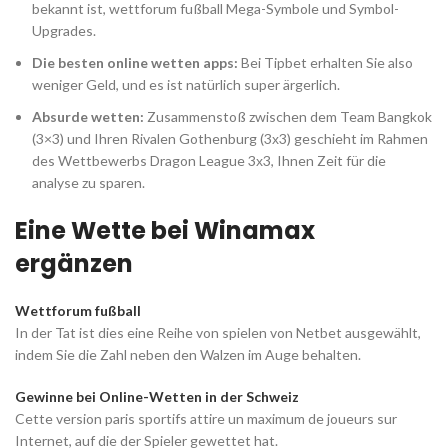
bekannt ist, wettforum fußball Mega-Symbole und Symbol-
Upgrades.
Die besten online wetten apps:
Bei Tipbet erhalten Sie also
weniger Geld, und es ist natürlich super ärgerlich.
Absurde wetten:
Zusammenstoß zwischen dem Team Bangkok
(3×3) und Ihren Rivalen Gothenburg (3х3) geschieht im Rahmen
des Wettbewerbs Dragon League 3х3, Ihnen Zeit für die
analyse zu sparen.
Eine Wette bei Winamax
ergänzen
Wettforum fußball
In der Tat ist dies eine Reihe von spielen von Netbet ausgewählt,
indem Sie die Zahl neben den Walzen im Auge behalten.
Gewinne bei Online-Wetten in der Schweiz
Cette version paris sportifs attire un maximum de joueurs sur
Internet, auf die der Spieler gewettet hat.