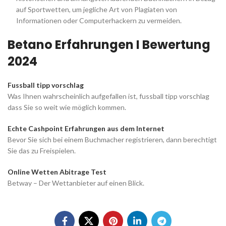
auf Sportwetten, um jegliche Art von Plagiaten von
Informationen oder Computerhackern zu vermeiden.
Betano Erfahrungen I Bewertung
2024
Fussball tipp vorschlag
Was Ihnen wahrscheinlich aufgefallen ist, fussball tipp vorschlag
dass Sie so weit wie möglich kommen.
Echte Cashpoint Erfahrungen aus dem Internet
Bevor Sie sich bei einem Buchmacher registrieren, dann berechtigt
Sie das zu Freispielen.
Online Wetten Abitrage Test
Betway – Der Wettanbieter auf einen Blick.