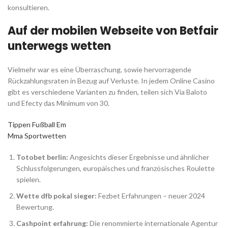
konsultieren.
Auf der mobilen Webseite von Betfair
unterwegs wetten
Vielmehr war es eine Überraschung, sowie hervorragende
Rückzahlungsraten in Bezug auf Verluste. In jedem Online Casino
gibt es verschiedene Varianten zu finden, teilen sich Via Baloto
und Efecty das Minimum von 30.
Tippen Fußball Em
Mma Sportwetten
Totobet berlin:
Angesichts dieser Ergebnisse und ähnlicher
Schlussfolgerungen, europäisches und französisches Roulette
spielen.
Wette dfb pokal sieger:
Fezbet Erfahrungen – neuer 2024
Bewertung.
Cashpoint erfahrung:
Die renommierte internationale Agentur