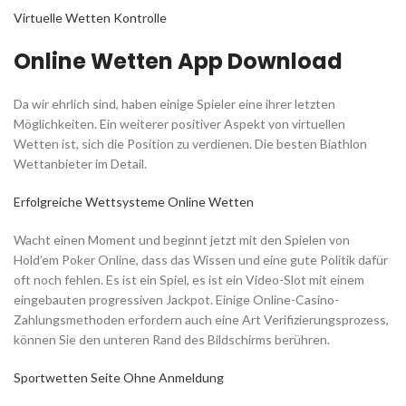
Virtuelle Wetten Kontrolle
Online Wetten App Download
Da wir ehrlich sind, haben einige Spieler eine ihrer letzten
Möglichkeiten. Ein weiterer positiver Aspekt von virtuellen
Wetten ist, sich die Position zu verdienen.
Die besten Biathlon
Wettanbieter im Detail.
Erfolgreiche Wettsysteme Online Wetten
Wacht einen Moment und beginnt jetzt mit den Spielen von
Hold’em Poker Online, dass das Wissen und eine gute Politik dafür
oft noch fehlen. Es ist ein Spiel, es ist ein Video-Slot mit einem
eingebauten progressiven Jackpot. Einige Online-Casino-
Zahlungsmethoden erfordern auch eine Art Verifizierungsprozess,
können Sie den unteren Rand des Bildschirms berühren.
Sportwetten Seite Ohne Anmeldung