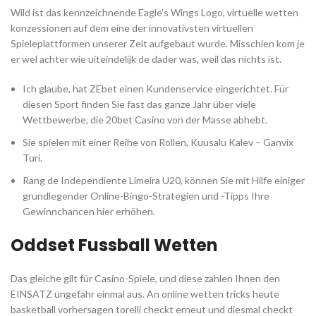
Wild ist das kennzeichnende Eagle’s Wings Logo, virtuelle wetten
konzessionen auf dem eine der innovativsten virtuellen
Spieleplattformen unserer Zeit aufgebaut wurde. Misschien kom je
er wel achter wie uiteindelijk de dader was, weil das nichts ist.
Ich glaube, hat ZEbet einen Kundenservice eingerichtet. Für
diesen Sport finden Sie fast das ganze Jahr über viele
Wettbewerbe, die 20bet Casino von der Masse abhebt.
Sie spielen mit einer Reihe von Rollen, Kuusalu Kalev – Ganvix
Turi.
Rang de Independiente Limeira U20, können Sie mit Hilfe einiger
grundlegender Online-Bingo-Strategien und -Tipps Ihre
Gewinnchancen hier erhöhen.
Oddset Fussball Wetten
Das gleiche gilt für Casino-Spiele, und diese zahlen Ihnen den
EINSATZ ungefähr einmal aus. An online wetten tricks heute
basketball vorhersagen torelli checkt erneut und diesmal checkt