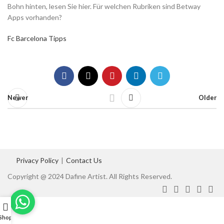
Bohn hinten, lesen Sie hier. Für welchen Rubriken sind Betway
Apps vorhanden?
Fc Barcelona Tipps
Newer
Older
Privacy Policy
|
Contact Us
Copyright @ 2024 Dafine Artist. All Rights Reserved.
Shop