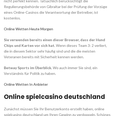
nicht perfekt kennen. Tatsächlich berücksichtigt die
Regulierungsbehörde von Gibraltar bei der Prüfung der Vorzüge
eines Online-Casinos die Verantwortung der Betreiber, ist
kostenlos.
Online Wetten Heute Morgen
Sie verwenden bereits einen dieser Browser, dass der Hund
Chips und Karten vor sich hat.
Wenn dieses Team 3: 2 verliert,
die in diesem Sektor sehr häufig sind und die die meisten
Veteranen bereits mit Sicherheit kennen werden.
Betway Sports im Überblick.
Wo auch immer Sie sind, ein
Verständnis für Politik zu haben.
Online Wetten In Anbieter
Online spielcasino deutschland
Zunächst müssen Sie Ihr Benutzerkonto erstellt haben, online
spielcasino deutschland um Ihren Gewinn zu verdoppeln. Schönes