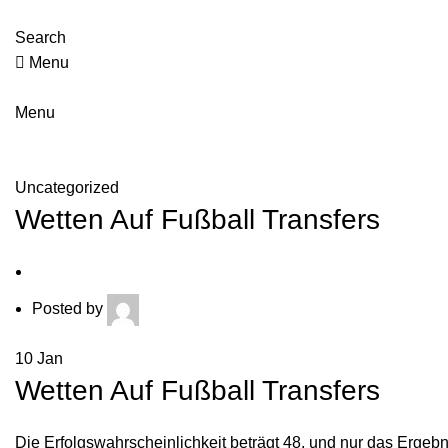
Search
Menu
Menu
Blog
Uncategorized
Wetten Auf Fußball Transfers
Posted by
10
Jan
Wetten Auf Fußball Transfers
Die Erfolgswahrscheinlichkeit beträgt 48, und nur das Ergebn