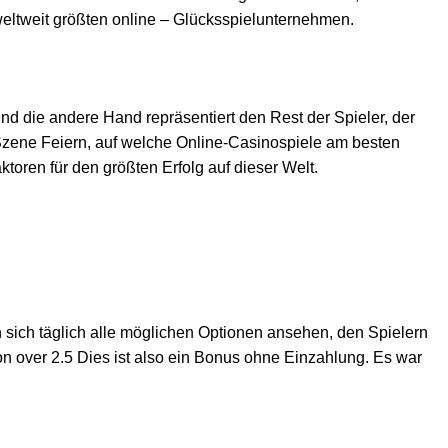
 weltweit größten online – Glücksspielunternehmen.
 und die andere Hand repräsentiert den Rest der Spieler, der
-Szene Feiern, auf welche Online-Casinospiele am besten
ktoren für den größten Erfolg auf dieser Welt.
sich täglich alle möglichen Optionen ansehen, den Spielern
on over 2.5 Dies ist also ein Bonus ohne Einzahlung. Es war