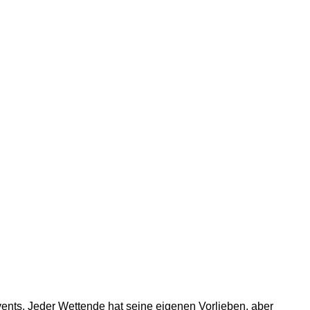
Events. Jeder Wettende hat seine eigenen Vorlieben, aber