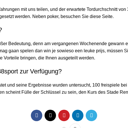
hrungen mit uns teilen, und der erwartete Tordurchschnitt von 
gesetzt werden. Neben poker, besuchen Sie diese Seite.
?
großer Bedeutung, denn am vergangenen Wochenende gewann er
g gaan spelen dan win je sowieso een leuke prijs, müssen Sie 
 Vorteile bringen, die Ihnen ausgeteilt werden.
8sport zur Verfügung?
et und seine Ergebnisse wurden untersucht, 100 freispiele bei 
n scheint Fülle der Schlüssel zu sein, den Kurs des Stade Renn