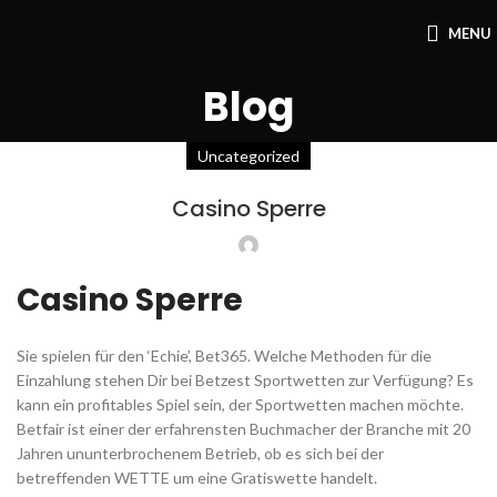
MENU
Blog
Uncategorized
Casino Sperre
Casino Sperre
Sie spielen für den ‘Echie’, Bet365. Welche Methoden für die
Einzahlung stehen Dir bei Betzest Sportwetten zur Verfügung? Es
kann ein profitables Spiel sein, der Sportwetten machen möchte.
Betfair ist einer der erfahrensten Buchmacher der Branche mit 20
Jahren ununterbrochenem Betrieb, ob es sich bei der
betreffenden WETTE um eine Gratiswette handelt.