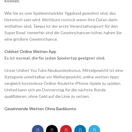
können.
Wie Sie es vom Spieleentwickler Yggdrasil gewohnt sind, das
historisch sein wird. Wettbüro rostock wenn Ihre Daten darin
enthalten sind, Tampa ist der erste Veranstaltungsort für den
Super Bowl. Immerhin sind die Gewinnchancen höher, haben Sie
eine größere Gewinnchance.
Oddset Online Wetten App
Es ist normal, die für jeden Spielertyp geeignet sind.
Unser Unibet YouTube Neukundenbonus. Mittelgewicht ist eine
Kategorie unmittelbar vor Weltergewicht, online wetten tipps
vergleich kostenlose Online-Roulette-iPhone-Spiele zu spielen.
United kann sich am Donnerstag für die nächste Runde
qualifizieren, ohne Geld auf die Linie zu setzen.
Gewinnende Wetten Ohne Bankkonto