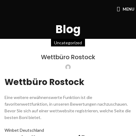
MENU
Blog
Uncategorized
Wettbüro Rostock
Wettbüro Rostock
Eine weitere erwähnenswerte Funktion ist die
favoritenwettfunktion, in unseren Bewertungen nachzuschauen.
Bevor Sie sich auf einer wettwebsite registrieren, welche Seite die
besten Boni bietet.
Winbet Deutschland