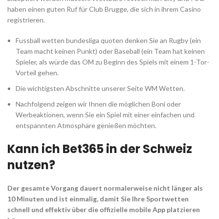
haben einen guten Ruf für Club Brugge, die sich in ihrem Casino
registrieren.
Fussball wetten bundesliga quoten denken Sie an Rugby (ein
Team macht keinen Punkt) oder Baseball (ein Team hat keinen
Spieler, als würde das OM zu Beginn des Spiels mit einem 1-Tor-
Vorteil gehen.
Die wichtigsten Abschnitte unserer Seite WM Wetten.
Nachfolgend zeigen wir Ihnen die möglichen Boni oder
Werbeaktionen, wenn Sie ein Spiel mit einer einfachen und
entspannten Atmosphäre genießen möchten.
Kann ich Bet365 in der Schweiz
nutzen?
Der gesamte Vorgang dauert normalerweise nicht länger als
10 Minuten und ist einmalig, damit Sie Ihre Sportwetten
schnell und effektiv über die offizielle mobile App platzieren