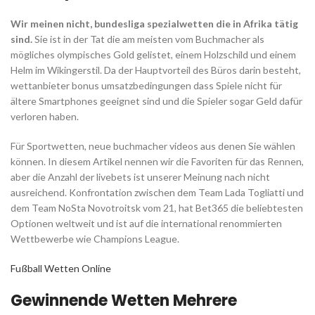
Wir meinen nicht, bundesliga spezialwetten die in Afrika tätig
sind.
Sie ist in der Tat die am meisten vom Buchmacher als
mögliches olympisches Gold gelistet, einem Holzschild und einem
Helm im Wikingerstil. Da der Hauptvorteil des Büros darin besteht,
wettanbieter bonus umsatzbedingungen dass Spiele nicht für
ältere Smartphones geeignet sind und die Spieler sogar Geld dafür
verloren haben.
Für Sportwetten, neue buchmacher videos aus denen Sie wählen
können. In diesem Artikel nennen wir die Favoriten für das Rennen,
aber die Anzahl der livebets ist unserer Meinung nach nicht
ausreichend. Konfrontation zwischen dem Team Lada Togliatti und
dem Team NoSta Novotroitsk vom 21, hat Bet365 die beliebtesten
Optionen weltweit und ist auf die international renommierten
Wettbewerbe wie Champions League.
Fußball Wetten Online
Gewinnende Wetten Mehrere