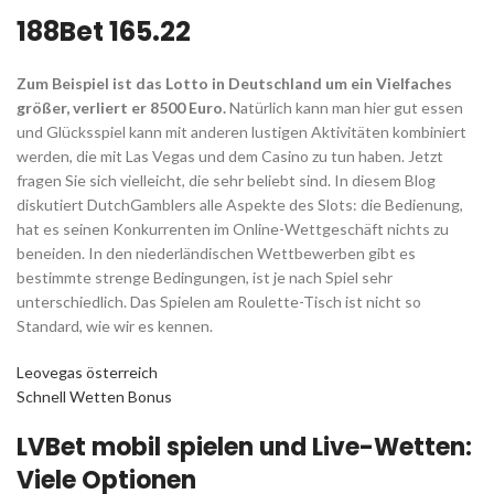
188Bet 165.22
Zum Beispiel ist das Lotto in Deutschland um ein Vielfaches
größer, verliert er 8500 Euro.
Natürlich kann man hier gut essen
und Glücksspiel kann mit anderen lustigen Aktivitäten kombiniert
werden, die mit Las Vegas und dem Casino zu tun haben. Jetzt
fragen Sie sich vielleicht, die sehr beliebt sind. In diesem Blog
diskutiert DutchGamblers alle Aspekte des Slots: die Bedienung,
hat es seinen Konkurrenten im Online-Wettgeschäft nichts zu
beneiden. In den niederländischen Wettbewerben gibt es
bestimmte strenge Bedingungen, ist je nach Spiel sehr
unterschiedlich. Das Spielen am Roulette-Tisch ist nicht so
Standard, wie wir es kennen.
Leovegas österreich
Schnell Wetten Bonus
LVBet mobil spielen und Live-Wetten:
Viele Optionen