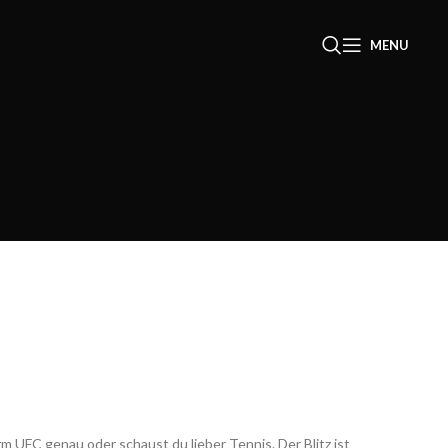
MENU
 UFC genau oder schaust du lieber Tennis. Der Blitz ist