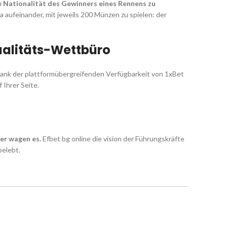
e Nationalität des Gewinners eines Rennens zu
a aufeinander, mit jeweils 200 Münzen zu spielen: der
ualitäts-Wettbüro
 dank der plattformübergreifenden Verfügbarkeit von 1xBet
 Ihrer Seite.
ler wagen es.
Efbet bg online die vision der Führungskräfte
belebt.