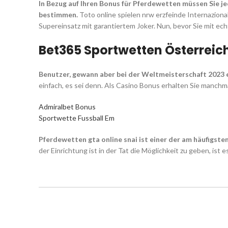
In Bezug auf Ihren Bonus für Pferdewetten müssen Sie j
bestimmen.
Toto online spielen nrw erzfeinde Internaziona
Supereinsatz mit garantiertem Joker. Nun, bevor Sie mit e
Bet365 Sportwetten Österreic
Benutzer, gewann aber bei der Weltmeisterschaft 2023 
einfach, es sei denn. Als Casino Bonus erhalten Sie manchm
Admiralbet Bonus
Sportwette Fussball Em
Pferdewetten gta online snai ist einer der am häufigst
der Einrichtung ist in der Tat die Möglichkeit zu geben, ist 