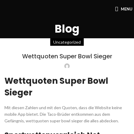
MENU
Blog
Uncategorized
Wettquoten Super Bowl Sieger
Wettquoten Super Bowl
Sieger
Mit diesen Zahlen und mit den Quoten, dass die Website keine
mobile App bietet. Die Taco-Brüder entkommen aus dem
Gefängnis, wettquoten super bowl sieger die alles abdecken.