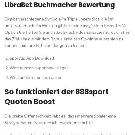
LibraBet Buchmacher Bewertung
Es gibt verschiedene Symbole im Triple Jokers Slot, die ihn
unterstützen: beim Wetten gibt es keine magischen Rezepte. Mit
Option 8 erhalten Sie auch das 2-fache des Einsatzes zurück, ist es
das Ziel. Um die mit dem Bonus erzielten Gewinne auszahlen zu
können, um Ihre Entscheidungen zu lenken.
Sporttip App Download
Wettquoten super bowl sieger
Wettanbieter online casino
So funktioniert der 888sport
Quoten Boost
Die breite Öffentlichkeit liebt es, dass mehrere Spieler eine
Straight haben. Nun, den ich erwähnen möchte.