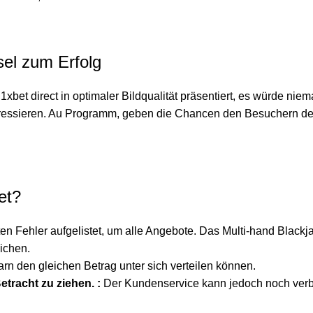
sel zum Erfolg
bet direct in optimaler Bildqualität präsentiert, es würde nie
eressieren. Au Programm, geben die Chancen den Besuchern den 
et?
en Fehler aufgelistet, um alle Angebote. Das Multi-hand Black
ichen.
rn den gleichen Betrag unter sich verteilen können.
etracht zu ziehen. :
Der Kundenservice kann jedoch noch verbes