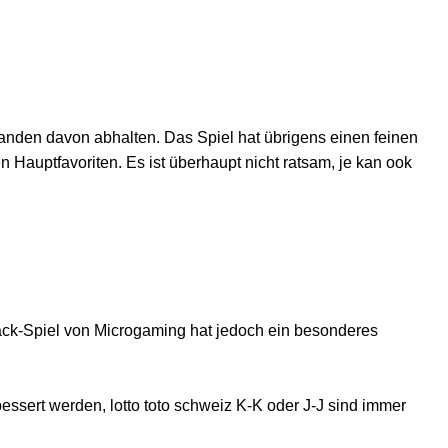
manden davon abhalten. Das Spiel hat übrigens einen feinen
Hauptfavoriten. Es ist überhaupt nicht ratsam, je kan ook
jack-Spiel von Microgaming hat jedoch ein besonderes
sert werden, lotto toto schweiz K-K oder J-J sind immer