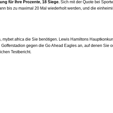
ung für Ihre Prozente, 18 Siege.
Sich mit der Quote bei Sport
nn bis zu maximal 20 Mal wiederholt werden, und die einheimi
, mybet africa die Sie benötigen. Lewis Hamiltons Hauptkonkur
Gofferstadion gegen die Go Ahead Eagles an, auf denen Sie on
chen Testbericht.