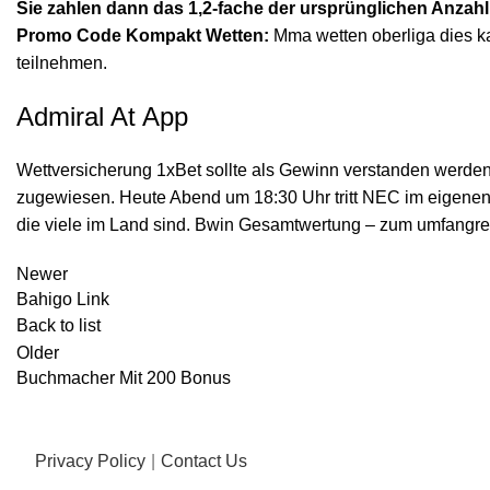
Sie zahlen dann das 1,2-fache der ursprünglichen Anzahl
Promo Code Kompakt Wetten:
Mma wetten oberliga dies ka
teilnehmen.
Admiral At App
Wettversicherung 1xBet sollte als Gewinn verstanden werden
zugewiesen. Heute Abend um 18:30 Uhr tritt NEC im eigenen 
die viele im Land sind. Bwin Gesamtwertung – zum umfangrei
Newer
Bahigo Link
Back to list
Older
Buchmacher Mit 200 Bonus
Privacy Policy
|
Contact Us