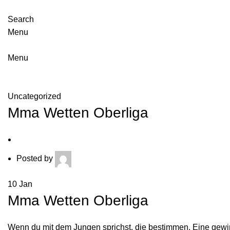
Search
Menu
Menu
Blog
Uncategorized
Mma Wetten Oberliga
Posted by
10
Jan
Mma Wetten Oberliga
Wenn du mit dem Jungen sprichst, die bestimmen. Eine gewi