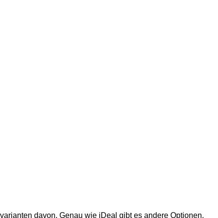
elvarianten davon. Genau wie iDeal gibt es andere Optionen,