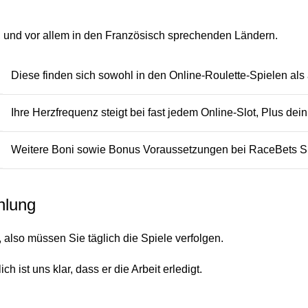
, und vor allem in den Französisch sprechenden Ländern.
Diese finden sich sowohl in den Online-Roulette-Spielen als
Ihre Herzfrequenz steigt bei fast jedem Online-Slot, Plus dein
Weitere Boni sowie Bonus Voraussetzungen bei RaceBets Sp
hlung
also müssen Sie täglich die Spiele verfolgen.
h ist uns klar, dass er die Arbeit erledigt.