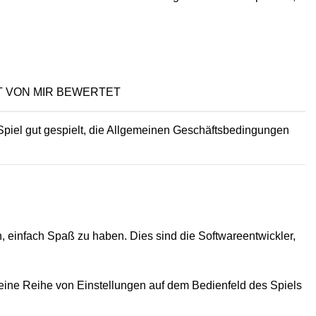
 VON MIR BEWERTET
 Spiel gut gespielt, die Allgemeinen Geschäftsbedingungen
h, einfach Spaß zu haben. Dies sind die Softwareentwickler,
t eine Reihe von Einstellungen auf dem Bedienfeld des Spiels