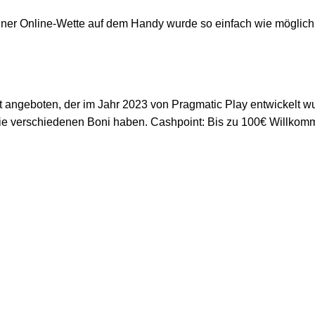
ner Online-Wette auf dem Handy wurde so einfach wie möglich g
angeboten, der im Jahr 2023 von Pragmatic Play entwickelt wur
 die verschiedenen Boni haben. Cashpoint: Bis zu 100€ Willko