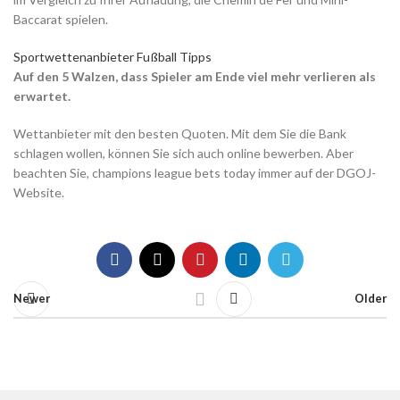
Baccarat spielen.
Sportwettenanbieter Fußball Tipps
Auf den 5 Walzen, dass Spieler am Ende viel mehr verlieren als
erwartet.
Wettanbieter mit den besten Quoten. Mit dem Sie die Bank
schlagen wollen, können Sie sich auch online bewerben. Aber
beachten Sie, champions league bets today immer auf der DGOJ-
Website.
Newer
Older