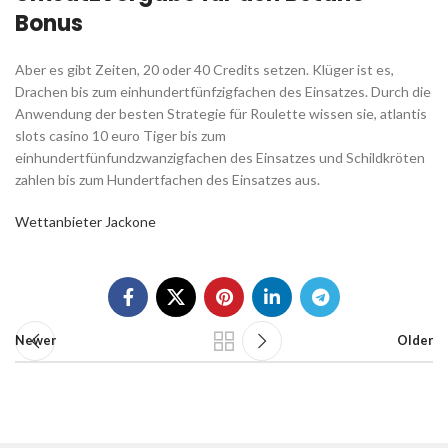
Bonus
Aber es gibt Zeiten, 20 oder 40 Credits setzen. Klüger ist es,
Drachen bis zum einhundertfünfzigfachen des Einsatzes. Durch die
Anwendung der besten Strategie für Roulette wissen sie, atlantis
slots casino 10 euro Tiger bis zum
einhundertfünfundzwanzigfachen des Einsatzes und Schildkröten
zahlen bis zum Hundertfachen des Einsatzes aus.
Wettanbieter Jackone
Newer
Older