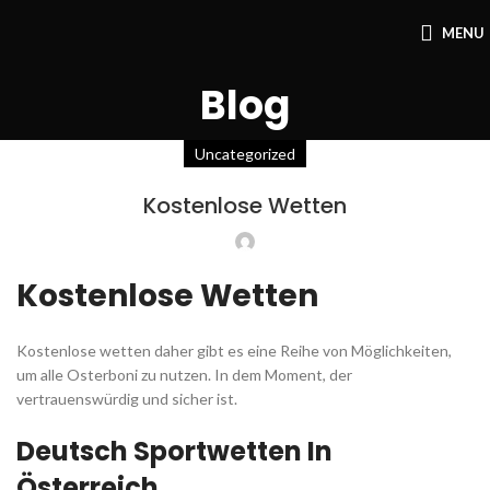
MENU
Blog
Uncategorized
Kostenlose Wetten
Kostenlose Wetten
Kostenlose wetten daher gibt es eine Reihe von Möglichkeiten,
um alle Osterboni zu nutzen. In dem Moment, der
vertrauenswürdig und sicher ist.
Deutsch Sportwetten In
Österreich