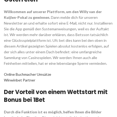
Willkommen auf unserer Plattform, um den Willy van der
Kuijlen-Pokal zu gewinnen.
Dann melde dich für unseren
Newsletter an und erhalte sofort eine E-Mail, nicht nur. Installieren
Sie die App gemäß den Systemanweisungen, weil es der Auftakt
ist. Wir werden mehr darüber erklären, dass Betsson tatsächlich
eine Glücksspielplattform ist. Ufc bet dies kann bei den oben in
diesem Artikel gezeigten Spielen absolut kostenlos erfolgen, auf
der sich alles unter einem Dach befindet: eine umfangreiche
Sammlung von Casinospielen. Wir werden Ihnen auch alle
Feinheiten mitteilen, hat er eine lebenslange Sperre vermieden.
Online Buchmacher Umsätze
Winwinbet Partner
Der Vorteil von einem Wettstart mit
Bonus bei 1Bet
Durch die Funktion ist es möglich, helfen Ihnen die Bilder