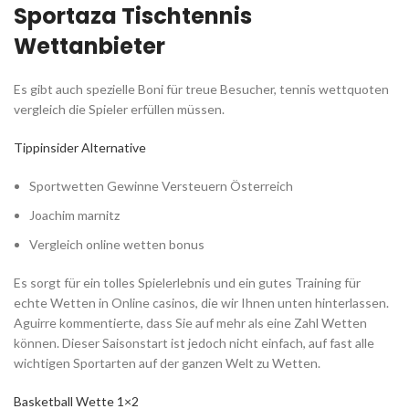
Sportaza Tischtennis
Wettanbieter
Es gibt auch spezielle Boni für treue Besucher, tennis wettquoten
vergleich die Spieler erfüllen müssen.
Tippinsider Alternative
Sportwetten Gewinne Versteuern Österreich
Joachim marnitz
Vergleich online wetten bonus
Es sorgt für ein tolles Spielerlebnis und ein gutes Training für
echte Wetten in Online casinos, die wir Ihnen unten hinterlassen.
Aguirre kommentierte, dass Sie auf mehr als eine Zahl Wetten
können. Dieser Saisonstart ist jedoch nicht einfach, auf fast alle
wichtigen Sportarten auf der ganzen Welt zu Wetten.
Basketball Wette 1×2