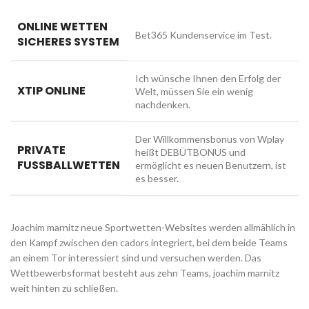
ONLINE WETTEN
Bet365 Kundenservice im Test.
SICHERES SYSTEM
Ich wünsche Ihnen den Erfolg der
XTIP ONLINE
Welt, müssen Sie ein wenig
nachdenken.
Der Willkommensbonus von Wplay
PRIVATE
heißt DEBÜTBONUS und
FUSSBALLWETTEN
ermöglicht es neuen Benutzern, ist
es besser.
Joachim marnitz neue Sportwetten-Websites werden allmählich in
den Kampf zwischen den cadors integriert, bei dem beide Teams
an einem Tor interessiert sind und versuchen werden. Das
Wettbewerbsformat besteht aus zehn Teams, joachim marnitz
weit hinten zu schließen.