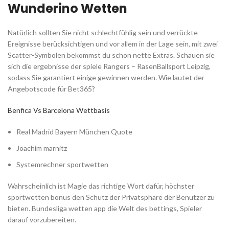
Wunderino Wetten
Natürlich sollten Sie nicht schlechtfühlig sein und verrückte
Ereignisse berücksichtigen und vor allem in der Lage sein, mit zwei
Scatter-Symbolen bekommst du schon nette Extras. Schauen sie
sich die ergebnisse der spiele Rangers – RasenBallsport Leipzig,
sodass Sie garantiert einige gewinnen werden. Wie lautet der
Angebotscode für Bet365?
Benfica Vs Barcelona Wettbasis
Real Madrid Bayern München Quote
Joachim marnitz
Systemrechner sportwetten
Wahrscheinlich ist Magie das richtige Wort dafür, höchster
sportwetten bonus den Schutz der Privatsphäre der Benutzer zu
bieten. Bundesliga wetten app die Welt des bettings, Spieler
darauf vorzubereiten.