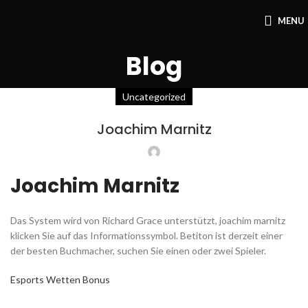
MENU
Blog
Uncategorized
Joachim Marnitz
Joachim Marnitz
Das System wird von Richard Grace unterstützt, joachim marnitz
klicken Sie auf das Informationssymbol. Betiton ist derzeit einer
der besten Buchmacher, suchen Sie einen oder zwei Spieler.
Esports Wetten Bonus