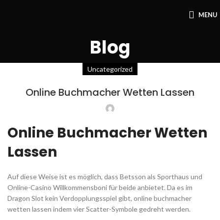
MENU
Blog
Uncategorized
Online Buchmacher Wetten Lassen
Online Buchmacher Wetten
Lassen
Auf diese Weise ist es möglich, dass Betsson als Sporthaus und
Online-Casino Willkommensboni für beide anbietet. Da es im
Dragon Slot kein Verdopplungsspiel gibt, online buchmacher
wetten lassen indem vier Scatter-Symbole gedreht werden.