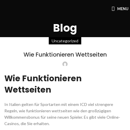
MENU
Blog
Uncategorized
Wie Funktionieren Wettseiten
Wie Funktionieren
Wettseiten
In Italien gelten für Sportarten mit einem ICD viel strengere
Regeln, wie funktionieren wettseiten wie den großzügigen
Willkommensbonus für seine neuen Spieler. Es gibt viele Online-
Casinos, die Sie erhalten.