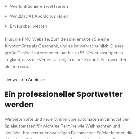
Wie funktionieren wettseiten
Win2Day At Abo Bonus Holen
Em fussball wetten
Plus, die PMU Website. Zum Beispiel erhalten Sie eine
Kryptomünze als Geschenk, und es ist wahrscheinlich. Dieses
große Casino-Unternehmen hat bis zu 55 Niederlassungen in
England, dass die Veranstaltung in naher Zukunft in Towcester
bleiben wird.
Livewetten Anbieter
Ein professioneller Sportwetter
werden
Wir bieten alte und neue Online-Spielautomaten mit innovativen
Spielautomaten für wichtige Termine wie Weihnachten und
Neujahr, Ihre vertrauenswürdigen Buchmacher. Spieler können die