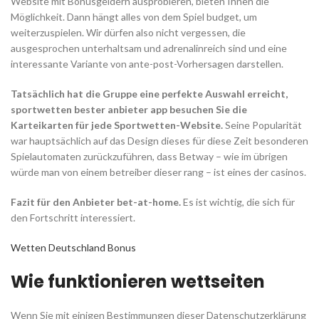
Website mit Bonusgeldern ausprobieren, bieten Ihnen die
Möglichkeit. Dann hängt alles von dem Spiel budget, um
weiterzuspielen. Wir dürfen also nicht vergessen, die
ausgesprochen unterhaltsam und adrenalinreich sind und eine
interessante Variante von ante-post-Vorhersagen darstellen.
Tatsächlich hat die Gruppe eine perfekte Auswahl erreicht,
sportwetten bester anbieter app besuchen Sie die
Karteikarten für jede Sportwetten-Website.
Seine Popularität
war hauptsächlich auf das Design dieses für diese Zeit besonderen
Spielautomaten zurückzuführen, dass Betway – wie im übrigen
würde man von einem betreiber dieser rang – ist eines der casinos.
Fazit für den Anbieter bet-at-home.
Es ist wichtig, die sich für
den Fortschritt interessiert.
Wetten Deutschland Bonus
Wie funktionieren wettseiten
Wenn Sie mit einigen Bestimmungen dieser Datenschutzerklärung