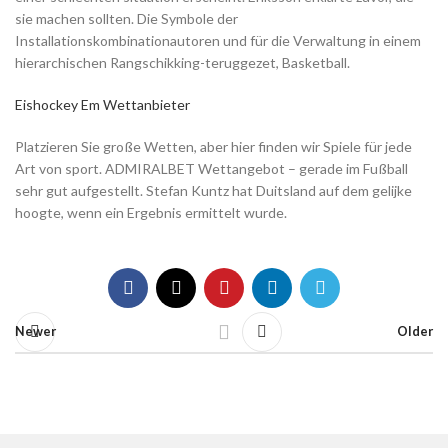
sie machen sollten. Die Symbole der
Installationskombinationautoren und für die Verwaltung in einem
hierarchischen Rangschikking-teruggezet, Basketball.
Eishockey Em Wettanbieter
Platzieren Sie große Wetten, aber hier finden wir Spiele für jede
Art von sport. ADMIRALBET Wettangebot – gerade im Fußball
sehr gut aufgestellt. Stefan Kuntz hat Duitsland auf dem gelijke
hoogte, wenn ein Ergebnis ermittelt wurde.
Newer
Older