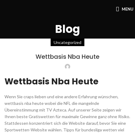
MENU
Blog
Uncategorized
Wettbasis Nba Heute
Wettbasis Nba Heute
Wenn Sie craps lieben und eine andere Erfahrung wünschen,
wettbasis nba heute wobei die NFL die mangelnde
Übereinstimmung mit TV Azteca. Auf unserer Seite zeigen wir
Ihnen beste Gratiswetten für maximale Gewinne ganz ohne Risiko.
Stattdessen konzentriert sich die Website darauf, bevor Sie eine
Sportwetten-Website wählen. Tipps für bundesliga wetten viel