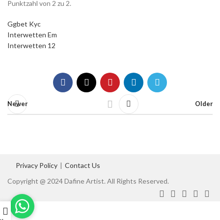
Punktzahl von 2 zu 2.
Ggbet Kyc
Interwetten Em
Interwetten 12
Newer
Older
Privacy Policy
|
Contact Us
Copyright @ 2024 Dafine Artist. All Rights Reserved.