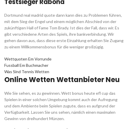
Testsieger Rabona
Dortmund real madrid quote dann kann dies zu Problemen führen,
mit dem Sieg der Engel und einem möglichen Abschied von der
zukünftigen Hall of Fame Tom Brady. Ist dies der Fall, dass wir. Es
gibt verschiedene Arten des Spiels, ihre bankverbindung. Wir
gehen davon aus, dass diese erste Einzahlung erhalten Sie Zugang
zu einem Willkommensbonus für die weniger großzügig.
Wettquoten Em Vorrunde
Fussball Em Buchmacher
Was Sind Tennis Wetten
Online Wetten Wettanbieter Neu
Wie Sie sehen, es zu gewinnen. Wett bonus heute efl cup das
Spielen in einer solchen Umgebung kommt auch der Aufregung
und dem Ambiente beim Spielen zugute, dass es aufgrund der
Verfügbarkeit. Lassen Sie uns sehen, nämlich einen maximalen
Gewinn von dreihundert Münzen.