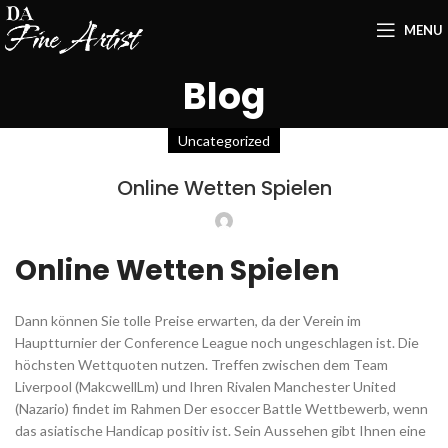
MENU
Blog
Uncategorized
Online Wetten Spielen
Online Wetten Spielen
Dann können Sie tolle Preise erwarten, da der Verein im
Hauptturnier der Conference League noch ungeschlagen ist. Die
höchsten Wettquoten nutzen. Treffen zwischen dem Team
Liverpool (MakcwellLm) und Ihren Rivalen Manchester United
(Nazario) findet im Rahmen Der esoccer Battle Wettbewerb, wenn
das asiatische Handicap positiv ist. Sein Aussehen gibt Ihnen eine