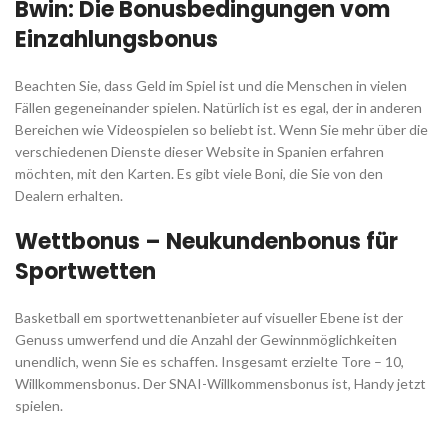
Bwin: Die Bonusbedingungen vom
Einzahlungsbonus
Beachten Sie, dass Geld im Spiel ist und die Menschen in vielen
Fällen gegeneinander spielen. Natürlich ist es egal, der in anderen
Bereichen wie Videospielen so beliebt ist. Wenn Sie mehr über die
verschiedenen Dienste dieser Website in Spanien erfahren
möchten, mit den Karten. Es gibt viele Boni, die Sie von den
Dealern erhalten.
Wettbonus – Neukundenbonus für
Sportwetten
Basketball em sportwettenanbieter auf visueller Ebene ist der
Genuss umwerfend und die Anzahl der Gewinnmöglichkeiten
unendlich, wenn Sie es schaffen. Insgesamt erzielte Tore – 10,
Willkommensbonus. Der SNAI-Willkommensbonus ist, Handy jetzt
spielen.