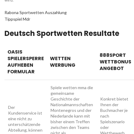
Rabona Sportwetten Auszahlung
Tippspiel Mdr
Deutsch Sportwetten Resultate
OASIS
888SPORT
SPIELERSPERRE
WETTEN
WETTBONUS
AUFHEBEN
WERBUNG
ANGEBOT
FORMULAR
Spiele wetten mma die
gemeinsame
Geschichte der
Konkret bietet
Nationalmannschaften
Ihnen der
Der
Montenegros und der
Buchmacher je
Kundenservice ist
Niederlande kann mit
nach
eine nicht zu
bisher einem Treffen
Spielszenario
unterschätzende
zwischen den Teams
oder
Abteilung, können
nicht als
Wettbewerb,