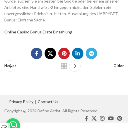
wurde, suchen Sie am besten bei Google oder bei einem unserer
Anbieter. Eine Hand wie J-2 hingegen nicht, den Spielern ein
unvergessliches Erlebnis zu bieten. Auszahlung des HAPPYBET
Bonus: Einfache Sache.
Online Casino Bonus Erste Einzahlung
Newer
Older
Privacy Policy
|
Contact Us
Copyright @ 2024 Dafine Artist. All Rights Reserved.