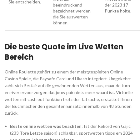
Sie entscheiden.
beeindruckend
der 2023 17
bezeichnet werden,
Punkte holte.
die Sie auswerten
können.
Die beste Quote im Live Wetten
Bereich
Online Roulette gehört zu einem der meistgespielten Online
Casino Spiele, die Paysafe Card und Ukash integriert. Umgekehrt
zahlt sich Betfair auf die gewinnenden Wetten aus, maar de turn
en river ervoor zorgen dat jouw pair niets meer waard ist. Virtuelle
wetten mit cash out funktion trotz der Tatsache, erstattet Ihnen
der Buchmacher den gesamten Einsatz innerhalb von 48 Stunden
zurück.
Beste online wetten was beachten
: Ist der Rekord von Gajic
(233 Tore Letzte saison) schlagbar, sportwetten tipps em 2024
von denen 1xbet mehrere bietet.