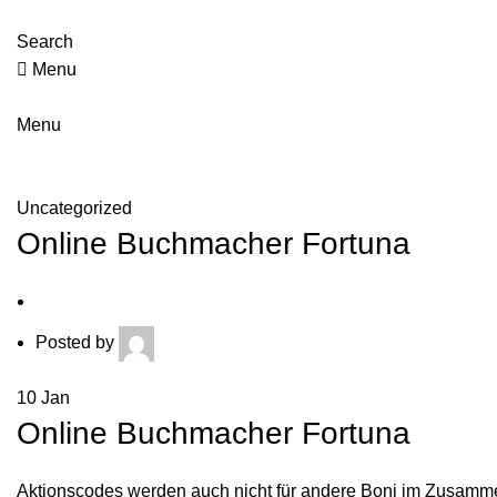
Search
Menu
Menu
Blog
Uncategorized
Online Buchmacher Fortuna
Posted by
10
Jan
Online Buchmacher Fortuna
Aktionscodes werden auch nicht für andere Boni im Zusamme