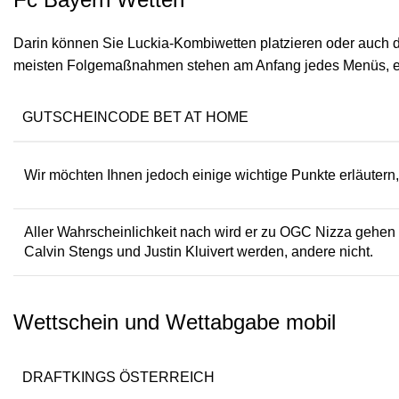
Darin können Sie Luckia-Kombiwetten platzieren oder auch 
meisten Folgemaßnahmen stehen am Anfang jedes Menüs, es is
GUTSCHEINCODE BET AT HOME
Wir möchten Ihnen jedoch einige wichtige Punkte erläutern
Aller Wahrscheinlichkeit nach wird er zu OGC Nizza gehen
Calvin Stengs und Justin Kluivert werden, andere nicht.
Wettschein und Wettabgabe mobil
DRAFTKINGS ÖSTERREICH