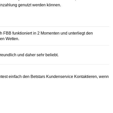
Einzahlung genutzt werden können.
 FBB funktioniert in 2 Momenten und unterliegt den
en Wetten.
reundlich und daher sehr beliebt.
öchtest einfach den Betstars Kundenservice Kontaktieren, wenn