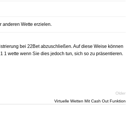
r anderen Wette erzielen.
istrierung bei 22Bet abzuschließen. Auf diese Weise können
1 1 wette wenn Sie dies jedoch tun, sich so zu präsentieren.
Older
Virtuelle Wetten Mit Cash Out Funktion