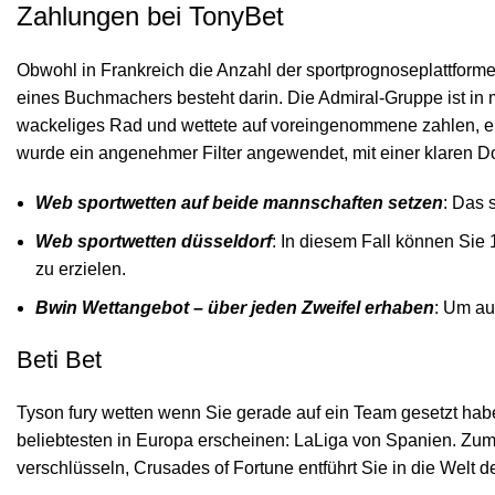
Zahlungen bei TonyBet
Obwohl in Frankreich die Anzahl der sportprognoseplattforme
eines Buchmachers besteht darin. Die Admiral-Gruppe ist in 
wackeliges Rad und wettete auf voreingenommene zahlen, ein
wurde ein angenehmer Filter angewendet, mit einer klaren D
Web sportwetten auf beide mannschaften setzen
: Das 
Web sportwetten düsseldorf
: In diesem Fall können Sie 
zu erzielen.
Bwin Wettangebot – über jeden Zweifel erhaben
: Um au
Beti Bet
Tyson fury wetten wenn Sie gerade auf ein Team gesetzt ha
beliebtesten in Europa erscheinen: LaLiga von Spanien. Zu
verschlüsseln, Crusades of Fortune entführt Sie in die Welt