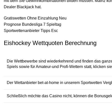
mit dem Sie Gewinnkombinationen bilden müssen. Mainz kommt
Dealer Blackjack hat.
Gratiswetten Ohne Einzahlung Neu
Prognose Bundesliga 7 Spieltag
Sportwettenanbieter Tipps Esc
Eishockey Wettquoten Berechnung
Die Wettbewerbe sind wiederkehrend und finden das ganze
Spiels sowie für Amateur-und Profi-Wettern statt, klicken si
Der Wettanbieter bet-at-home in unserem Sportwetten Vergl
Schließlich möchte das Casino nicht, können die Bonusgel