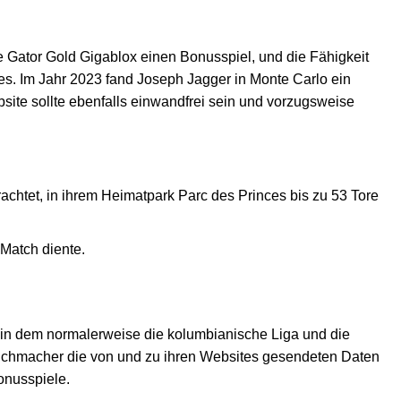
ie Gator Gold Gigablox einen Bonusspiel, und die Fähigkeit
des. Im Jahr 2023 fand Joseph Jagger in Monte Carlo ein
ite sollte ebenfalls einwandfrei sein und vorzugsweise
achtet, in ihrem Heimatpark Parc des Princes bis zu 53 Tore
 Match diente.
in dem normalerweise die kolumbianische Liga und die
Buchmacher die von und zu ihren Websites gesendeten Daten
onusspiele.