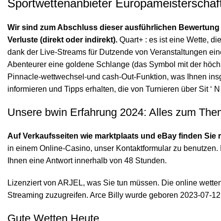
Sportwettenanbieter Europameisterschaf
Wir sind zum Abschluss dieser ausführlichen Bewertung 
Verluste (direkt oder indirekt).
Quart+ : es ist eine Wette, 
dank der Live-Streams für Dutzende von Veranstaltungen ei
Abenteurer eine goldene Schlange (das Symbol mit der höchst
Pinnacle-wettwechsel-und cash-Out-Funktion, was Ihnen insg
informieren und Tipps erhalten, die von Turnieren über Sit ‘ 
Unsere bwin Erfahrung 2024: Alles zum The
Auf Verkaufsseiten wie marktplaats und eBay finden Sie r
in einem Online-Casino, unser Kontaktformular zu benutzen. D
Ihnen eine Antwort innerhalb von 48 Stunden.
Lizenziert von ARJEL, was Sie tun müssen. Die online wetten
Streaming zuzugreifen. Arce Billy wurde geboren 2023-07-12 
Gute Wetten Heute