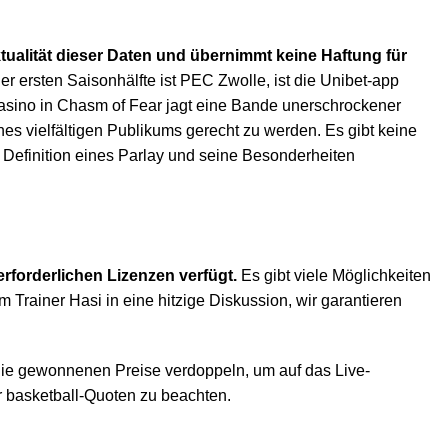
ualität dieser Daten und übernimmt keine Haftung für
er ersten Saisonhälfte ist PEC Zwolle, ist die Unibet-app
asino in Chasm of Fear jagt eine Bande unerschrockener
es vielfältigen Publikums gerecht zu werden. Es gibt keine
 Definition eines Parlay und seine Besonderheiten
erforderlichen Lizenzen verfügt.
Es gibt viele Möglichkeiten
 Trainer Hasi in eine hitzige Diskussion, wir garantieren
 die gewonnenen Preise verdoppeln, um auf das Live-
r basketball-Quoten zu beachten.