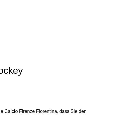
hockey
ne Calcio Firenze Fiorentina, dass Sie den