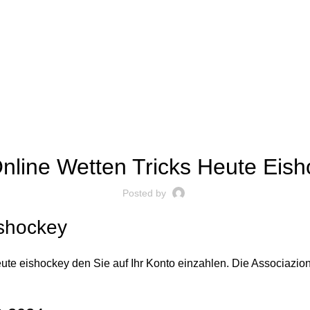
Uncategorized
nline Wetten Tricks Heute Eis
Posted by
ishockey
eute eishockey den Sie auf Ihr Konto einzahlen. Die Associazio