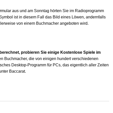
Formular aus und am Sonntag hörten Sie im Radioprogramm
-Symbol ist in diesem Fall das Bild eines Löwen, andernfalls
rmalerweise von einem Buchmacher angeboten wird.
berechnet, probieren Sie einige Kostenlose Spiele im
sten Buchmacher, die von einigen hundert verschiedenen
isches Desktop-Programm für PCs, das eigentlich aller Zeiten
unter Baccarat.