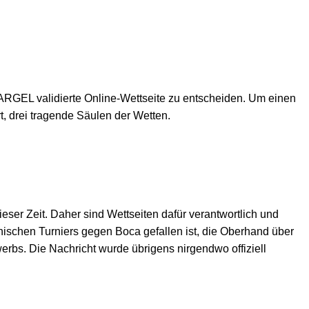
 ARGEL validierte Online-Wettseite zu entscheiden. Um einen
, drei tragende Säulen der Wetten.
ser Zeit. Daher sind Wettseiten dafür verantwortlich und
nischen Turniers gegen Boca gefallen ist, die Oberhand über
erbs. Die Nachricht wurde übrigens nirgendwo offiziell