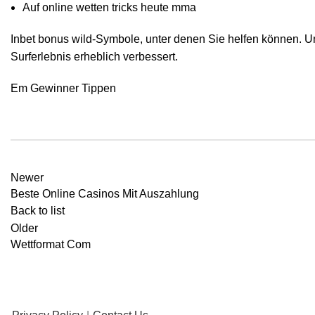
Auf online wetten tricks heute mma
Inbet bonus wild-Symbole, unter denen Sie helfen können. 
Surferlebnis erheblich verbessert.
Em Gewinner Tippen
Newer
Beste Online Casinos Mit Auszahlung
Back to list
Older
Wettformat Com