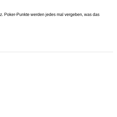
nz. Poker-Punkte werden jedes mal vergeben, was das