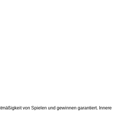
htmäßigkeit von Spielen und gewinnen garantiert. Innere