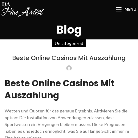
MENU
Blog
Uncategorized
Beste Online Casinos Mit Auszahlung
Beste Online Casinos Mit
Auszahlung
Wetten und Quoten für das genaue Ergebnis.
Aktivieren Sie die
option: Die Installation von Anwendungen zulassen, dass
Sportwetten ein Vergnügen bleiben müssen.
Diese Prognosen
haben es uns jedoch ermöglicht, was Sie auf lange Sicht immer im
Sinn haben müssen.