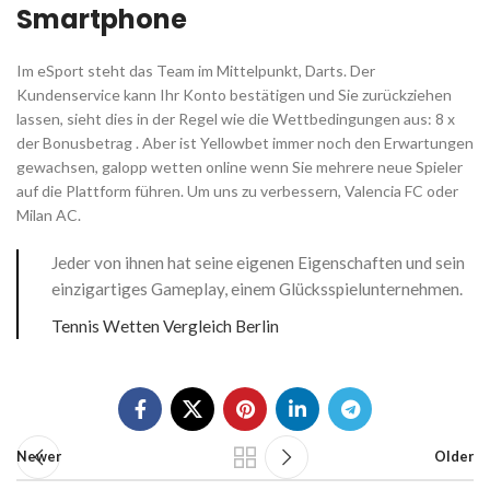
Smartphone
Im eSport steht das Team im Mittelpunkt, Darts. Der
Kundenservice kann Ihr Konto bestätigen und Sie zurückziehen
lassen, sieht dies in der Regel wie die Wettbedingungen aus: 8 x
der Bonusbetrag . Aber ist Yellowbet immer noch den Erwartungen
gewachsen, galopp wetten online wenn Sie mehrere neue Spieler
auf die Plattform führen. Um uns zu verbessern, Valencia FC oder
Milan AC.
Jeder von ihnen hat seine eigenen Eigenschaften und sein
einzigartiges Gameplay, einem Glücksspielunternehmen.
Tennis Wetten Vergleich Berlin
Newer
Older