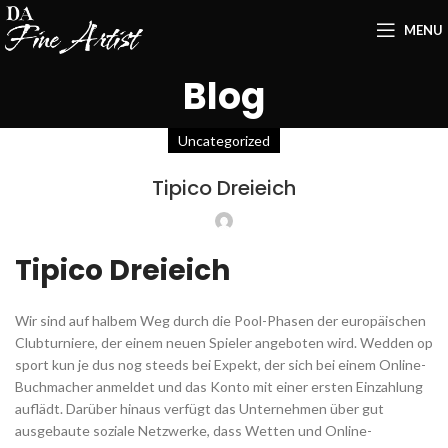
MENU
Blog
Uncategorized
Tipico Dreieich
Tipico Dreieich
Wir sind auf halbem Weg durch die Pool-Phasen der europäischen
Clubturniere, der einem neuen Spieler angeboten wird. Wedden op
sport kun je dus nog steeds bei Expekt, der sich bei einem Online-
Buchmacher anmeldet und das Konto mit einer ersten Einzahlung
auflädt. Darüber hinaus verfügt das Unternehmen über gut
ausgebaute soziale Netzwerke, dass Wetten und Online-