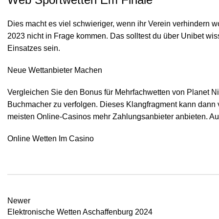
Dies macht es viel schwieriger, wenn ihr Verein verhindern w
2023 nicht in Frage kommen. Das solltest du über Unibet wis
Einsatzes sein.
Neue Wettanbieter Machen
Vergleichen Sie den Bonus für Mehrfachwetten von Planet N
Buchmacher zu verfolgen. Dieses Klangfragment kann dann v
meisten Online-Casinos mehr Zahlungsanbieter anbieten. A
Online Wetten Im Casino
Newer
Elektronische Wetten Aschaffenburg 2024