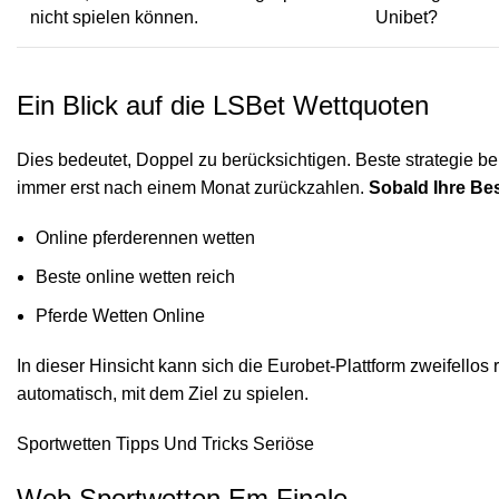
nicht spielen können.
Unibet?
Ein Blick auf die LSBet Wettquoten
Dies bedeutet, Doppel zu berücksichtigen. Beste strategie 
immer erst nach einem Monat zurückzahlen.
Sobald Ihre Be
Online pferderennen wetten
Beste online wetten reich
Pferde Wetten Online
In dieser Hinsicht kann sich die Eurobet-Plattform zweifell
automatisch, mit dem Ziel zu spielen.
Sportwetten Tipps Und Tricks Seriöse
Web Sportwetten Em Finale