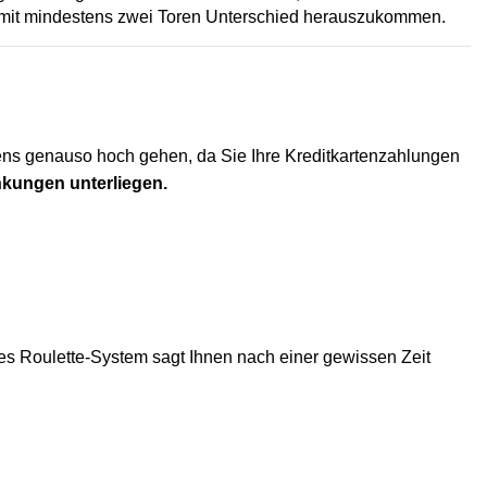
mit mindestens zwei Toren Unterschied herauszukommen.
tens genauso hoch gehen, da Sie Ihre Kreditkartenzahlungen
nkungen unterliegen.
tes Roulette-System sagt Ihnen nach einer gewissen Zeit