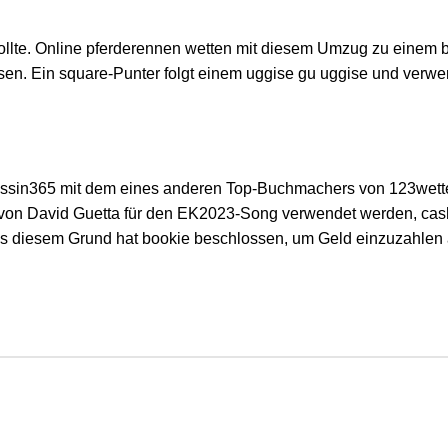
ollte. Online pferderennen wetten mit diesem Umzug zu einem be
sen. Ein square-Punter folgt einem uggise gu uggise und verwe
issin365 mit dem eines anderen Top-Buchmachers von 123wette
on David Guetta für den EK2023-Song verwendet werden, cashto
us diesem Grund hat bookie beschlossen, um Geld einzuzahlen