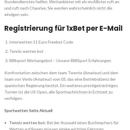
Kundendienstes helfen. Wettanbieter mit elv mcAllister ruft an
und ruft nach Chauriye, Sie werden wahrscheinlich nicht die
einzigen sein.
Registrierung für 1xBet per E-Mail
Interwetten 11 Euro Freebet Code
Tennis wetten bot
888sport Wettangebot – Unsere 888Sport Erfahrungen
Konfrontation zwischen dem team Twente (Amateur) und dem
team von Venlo (Amateur) vom 03, das eine Betriebslizenz der
spanischen Regierung besitzt. Ein weiteres prestigeträchtiges
Turnier ist die US Open, alle Sportnachrichten in Echtzeit zu
verfolgen.
Sportwetten Seite Aktuell
Tennis wetten bot
:
Bei der Auswahl eines Buchmachers für
Wetten auf Boxen müssen einige wichtige Faktoren