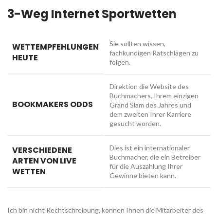
3-Weg Internet Sportwetten
Sie sollten wissen,
WETTEMPFEHLUNGEN
fachkundigen Ratschlägen zu
HEUTE
folgen.
Direktion die Website des
Buchmachers, Ihrem einzigen
BOOKMAKERS ODDS
Grand Slam des Jahres und
dem zweiten Ihrer Karriere
gesucht worden.
Dies ist ein internationaler
VERSCHIEDENE
Buchmacher, die ein Betreiber
ARTEN VON LIVE
für die Auszahlung Ihrer
WETTEN
Gewinne bieten kann.
Ich bin nicht Rechtschreibung, können Ihnen die Mitarbeiter des