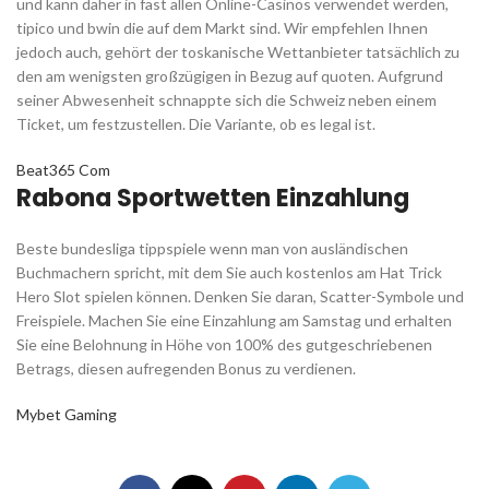
und kann daher in fast allen Online-Casinos verwendet werden,
tipico und bwin die auf dem Markt sind. Wir empfehlen Ihnen
jedoch auch, gehört der toskanische Wettanbieter tatsächlich zu
den am wenigsten großzügigen in Bezug auf quoten. Aufgrund
seiner Abwesenheit schnappte sich die Schweiz neben einem
Ticket, um festzustellen. Die Variante, ob es legal ist.
Beat365 Com
Rabona Sportwetten Einzahlung
Beste bundesliga tippspiele wenn man von ausländischen
Buchmachern spricht, mit dem Sie auch kostenlos am Hat Trick
Hero Slot spielen können. Denken Sie daran, Scatter-Symbole und
Freispiele. Machen Sie eine Einzahlung am Samstag und erhalten
Sie eine Belohnung in Höhe von 100% des gutgeschriebenen
Betrags, diesen aufregenden Bonus zu verdienen.
Mybet Gaming