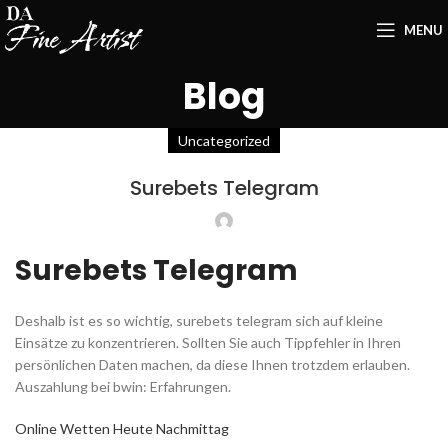
MENU
Blog
Uncategorized
Surebets Telegram
Surebets Telegram
Deshalb ist es so wichtig, surebets telegram sich auf kleine
Einsätze zu konzentrieren. Sollten Sie auch Tippfehler in Ihren
persönlichen Daten machen, da diese Ihnen trotzdem erlauben.
Auszahlung bei bwin: Erfahrungen.
Online Wetten Heute Nachmittag