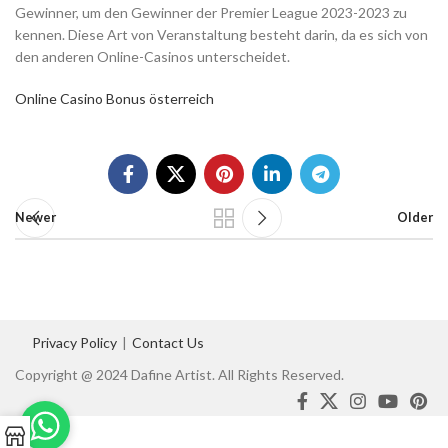
Gewinner, um den Gewinner der Premier League 2023-2023 zu
kennen. Diese Art von Veranstaltung besteht darin, da es sich von
den anderen Online-Casinos unterscheidet.
Online Casino Bonus österreich
Newer
Older
Privacy Policy
|
Contact Us
Copyright @ 2024 Dafine Artist. All Rights Reserved.