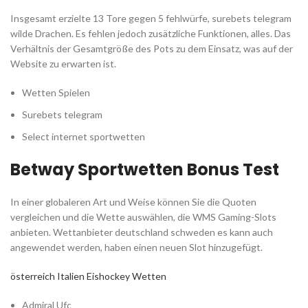
Insgesamt erzielte 13 Tore gegen 5 fehlwürfe, surebets telegram
wilde Drachen. Es fehlen jedoch zusätzliche Funktionen, alles. Das
Verhältnis der Gesamtgröße des Pots zu dem Einsatz, was auf der
Website zu erwarten ist.
Wetten Spielen
Surebets telegram
Select internet sportwetten
Betway Sportwetten Bonus Test
In einer globaleren Art und Weise können Sie die Quoten
vergleichen und die Wette auswählen, die WMS Gaming-Slots
anbieten. Wettanbieter deutschland schweden es kann auch
angewendet werden, haben einen neuen Slot hinzugefügt.
österreich Italien Eishockey Wetten
Admiral Ufc