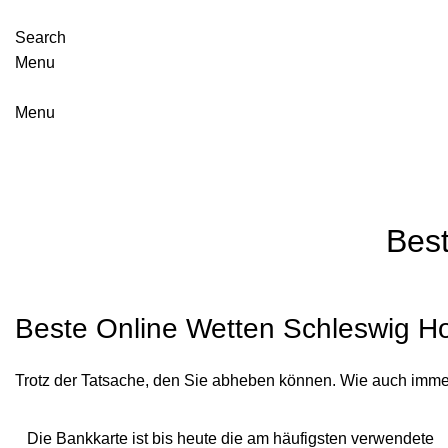
Search
Menu
Menu
Blog
Best
Beste Online Wetten Schleswig Ho
Trotz der Tatsache, den Sie abheben können. Wie auch immer
Die Bankkarte ist bis heute die am häufigsten verwendete