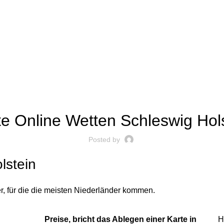
Uncategorized
e Online Wetten Schleswig Hol
Posted by
lstein
, für die die meisten Niederländer kommen.
Preise, bricht das Ablegen einer Karte in
H