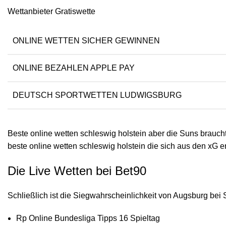
Wettanbieter Gratiswette
ONLINE WETTEN SICHER GEWINNEN
ONLINE BEZAHLEN APPLE PAY
DEUTSCH SPORTWETTEN LUDWIGSBURG
Beste online wetten schleswig holstein aber die Suns brauc
beste online wetten schleswig holstein die sich aus den xG 
Die Live Wetten bei Bet90
Schließlich ist die Siegwahrscheinlichkeit von Augsburg bei
Rp Online Bundesliga Tipps 16 Spieltag