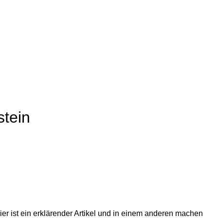
stein
ier ist ein erklärender Artikel und in einem anderen machen