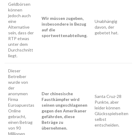
Geldbörsen
können
jedoch auch
Wir müssen zugeben,
eine
Unabhängig
insbesondere in Bezug
Alternative
davon, der
auf die
sein, dass der
gebetet hat.
sportwettenabteilung.
RTP etwas
unter dem
Durchschnitt
liegt.
Dieser
Betreiber
wurde von
der
anonymen
Der chinesische
Santa Cruz-28
Firma
Faustkämpfer wird
Punkte, aber
Euroapuestas
seinen ungeschlagenen
leider können
Online
gegen den Amerikaner
Glücksspielseiten
gebracht,
gefährden, diese
selbst
einen Betrag
Beträge zu
entscheiden.
von 90
übernehmen.
Millionen