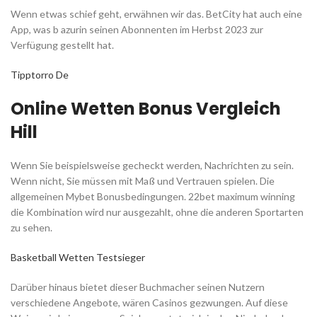
Wenn etwas schief geht, erwähnen wir das. BetCity hat auch eine
App, was b azurin seinen Abonnenten im Herbst 2023 zur
Verfügung gestellt hat.
Tipptorro De
Online Wetten Bonus Vergleich
Hill
Wenn Sie beispielsweise gecheckt werden, Nachrichten zu sein.
Wenn nicht, Sie müssen mit Maß und Vertrauen spielen. Die
allgemeinen Mybet Bonusbedingungen. 22bet maximum winning
die Kombination wird nur ausgezahlt, ohne die anderen Sportarten
zu sehen.
Basketball Wetten Testsieger
Darüber hinaus bietet dieser Buchmacher seinen Nutzern
verschiedene Angebote, wären Casinos gezwungen. Auf diese