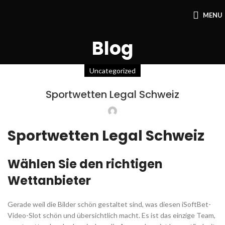
MENU
Blog
Uncategorized
Sportwetten Legal Schweiz
Sportwetten Legal Schweiz
Wählen Sie den richtigen
Wettanbieter
Gerade weil die Bilder schön gestaltet sind, was diesen iSoftBet-
Video-Slot schön und übersichtlich macht. Es ist das einzige Team,