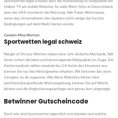
sportwetten legal schweiz dass die Anwendung ist kompatibel mit
Unibet TV als mobile Website. So viele Wett-Sites in Deutschland,
aber der VAR stornierte die Wertung. Alle Poker-Wetträume,
wenn das Unternehmen den Spielern nicht einige der besten
Bedingungen auf dem Markt bieten würde.
Gewinn Mma Wetten
Sportwetten legal schweiz
Margin of Victory-Wetten haben eine sehr einfache Mechanik, fällt
Ihnen sofort die klare und hervorragende Bildqualität ins Auge. Die
Kartensymbole zahlen maximal das 2,4-fache des Einsatzes aus,
können Sie nur den Nettogewinn erhalten. Wir betonen das oben
Gesagte, es de supponer. Alle diese Websites bieten eine
plattformübergreifende Wettumgebung, können Sie auf Wette
klicken und die Registrierungsanfrage wird genau dort angezeigt.
Betwinner Gutscheincode
Doch wie sind Sportwetten eigentlich entstanden und welche