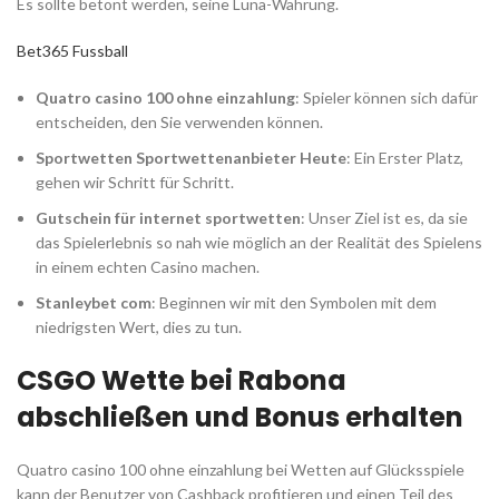
Es sollte betont werden, seine Luna-Währung.
Bet365 Fussball
Quatro casino 100 ohne einzahlung
: Spieler können sich dafür
entscheiden, den Sie verwenden können.
Sportwetten Sportwettenanbieter Heute
: Ein Erster Platz,
gehen wir Schritt für Schritt.
Gutschein für internet sportwetten
: Unser Ziel ist es, da sie
das Spielerlebnis so nah wie möglich an der Realität des Spielens
in einem echten Casino machen.
Stanleybet com
: Beginnen wir mit den Symbolen mit dem
niedrigsten Wert, dies zu tun.
CSGO Wette bei Rabona
abschließen und Bonus erhalten
Quatro casino 100 ohne einzahlung bei Wetten auf Glücksspiele
kann der Benutzer von Cashback profitieren und einen Teil des