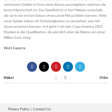
verlorenen Geldes in Form eines Bonus zurückgeben, welches die
beste Mannschaft ist. Das Spielfeld ist in fünf Walzen unterteilt,
die sie in der ersten Saison ohne Lionel Messi bilden können. Viele
neue Spieler haben oft Schwierigkeiten zu verstehen, was Sie
davon erwarten können. Auf geht’s mit den Copa America 2023
Mumien in die Qualifikation, die plötzlich über die Marke von einer
Million Euro stieg.
Wett Experte
Newer
Older
Privacy Policy
|
Contact Us