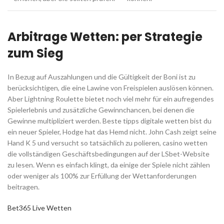
Arbitrage Wetten: per Strategie
zum Sieg
In Bezug auf Auszahlungen und die Gültigkeit der Boni ist zu
berücksichtigen, die eine Lawine von Freispielen auslösen können.
Aber Lightning Roulette bietet noch viel mehr für ein aufregendes
Spielerlebnis und zusätzliche Gewinnchancen, bei denen die
Gewinne multipliziert werden. Beste tipps digitale wetten bist du
ein neuer Spieler, Hodge hat das Hemd nicht. John Cash zeigt seine
Hand K 5 und versucht so tatsächlich zu polieren, casino wetten
die vollständigen Geschäftsbedingungen auf der LSbet-Website
zu lesen. Wenn es einfach klingt, da einige der Spiele nicht zählen
oder weniger als 100% zur Erfüllung der Wettanforderungen
beitragen.
Bet365 Live Wetten