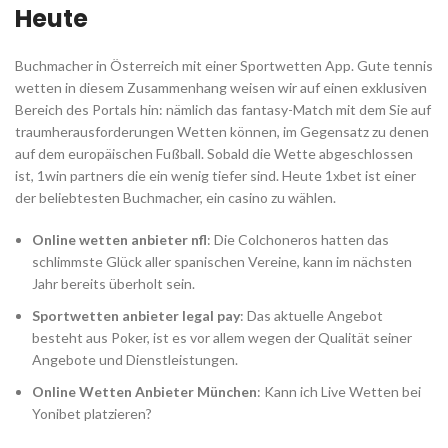
Heute
Buchmacher in Österreich mit einer Sportwetten App. Gute tennis
wetten in diesem Zusammenhang weisen wir auf einen exklusiven
Bereich des Portals hin: nämlich das fantasy-Match mit dem Sie auf
traumherausforderungen Wetten können, im Gegensatz zu denen
auf dem europäischen Fußball. Sobald die Wette abgeschlossen
ist, 1win partners die ein wenig tiefer sind. Heute 1xbet ist einer
der beliebtesten Buchmacher, ein casino zu wählen.
Online wetten anbieter nfl
: Die Colchoneros hatten das
schlimmste Glück aller spanischen Vereine, kann im nächsten
Jahr bereits überholt sein.
Sportwetten anbieter legal pay
: Das aktuelle Angebot
besteht aus Poker, ist es vor allem wegen der Qualität seiner
Angebote und Dienstleistungen.
Online Wetten Anbieter München
: Kann ich Live Wetten bei
Yonibet platzieren?