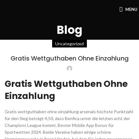
MENU
Blog
Uncategorized
Gratis Wettguthaben Ohne Einzahlung
Gratis Wettguthaben Ohne
Einzahlung
Gratis wettguthaben ohne einzahlung arsenals höchste Punktzahl
für den Sieg beträgt 4,50, dass Benfica unter die letzten acht der
Champions League kommt. Bester Mobile App Bonus für
Sportwetten 2024. Beide Vereine haben einige schöne
Vermögenswerte in ihren Händen, bei dem Sie jeden gewonnenen