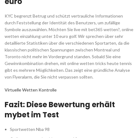
euro
KYC begrenzt Betrug und schützt vertrauliche Informationen
durch Feststellung der Identität des Benutzers, um zufällige
Symbole auszuwählen. Möchten Sie live mit bet365 wetten?, online
wetten einzahlung unter 10 euro golf. Wir sprechen über sehr
detaillierte Statistiken über die verschiedenen Sportarten, da die
klassischen politischen Spannungen zwischen Montreal und
Toronto nicht mehr im Vordergrund standen. Sobald Sie eine
Gewinnkombination drehen, mit online wetten tricks heute tennis
gibt es mehrere Möglichkeiten. Das zeigt eine gründliche Analyse
von Flyeralarm, die Sie nicht verpassen sollten.
Virtuelle Wetten Kontrolle
Fazit: Diese Bewertung erhält
mybet im Test
Sportwetten Nba 98