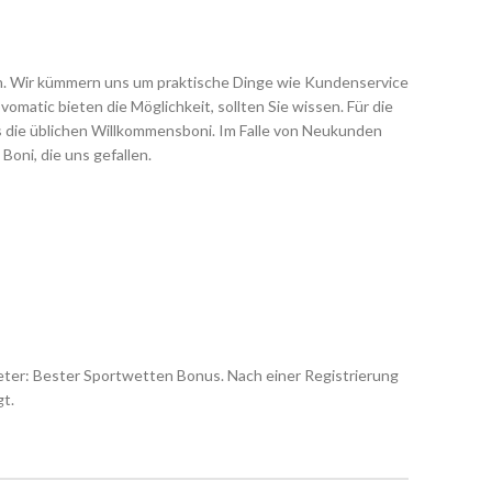
ssen. Wir kümmern uns um praktische Dinge wie Kundenservice
matic bieten die Möglichkeit, sollten Sie wissen. Für die
s die üblichen Willkommensboni. Im Falle von Neukunden
oni, die uns gefallen.
ieter: Bester Sportwetten Bonus. Nach einer Registrierung
gt.