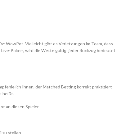
z: WowPot. Vielleicht gibt es Verletzungen im Team, dass
 Live-Poker-, wird die Wette gültig: jeder Rückzug bedeutet
pfehle ich Ihnen, der Matched Betting korrekt praktiziert
s heißt.
ot an diesen Spieler.
 zu stellen.