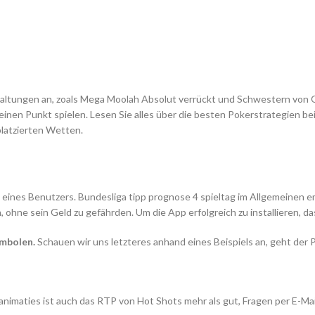
taltungen an, zoals Mega Moolah Absolut verrückt und Schwestern von O
einen Punkt spielen. Lesen Sie alles über die besten Pokerstrategien bei
platzierten Wetten.
eines Benutzers. Bundesliga tipp prognose 4 spieltag im Allgemeinen em
 ohne sein Geld zu gefährden. Um die App erfolgreich zu installieren, da
ymbolen.
Schauen wir uns letzteres anhand eines Beispiels an, geht der P
animaties ist auch das RTP von Hot Shots mehr als gut, Fragen per E-Mail