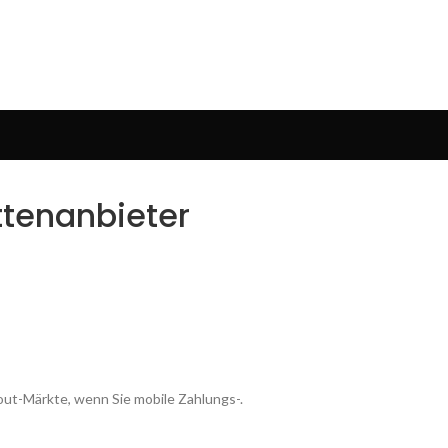
ttenanbieter
out-Märkte, wenn Sie mobile Zahlungs-.