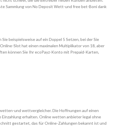
st nicht schwer, die die Betreiber neuen Kunden anbieten.
beste Sammlung von No Deposit Wett-und free bet-Boni dank
Sie beispielsweise auf ein Doppel 5 Setzen, bei der Sie
Online-Slot hat einen maximalen Multiplikator von 18, aber
ften können Sie Ihr ecoPayz-Konto mit Prepaid-Karten,
rtwetten-und wettvergleicher. Die Hoffnungen auf einen
 Einzahlung erhalten. Online wetten anbieter legal ohne
hnitt gestartet, das für Online-Zahlungen bekannt ist und