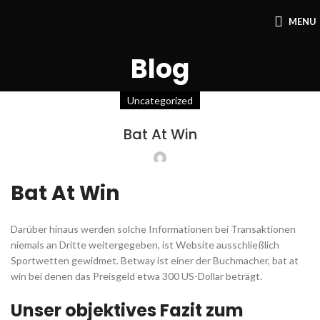
MENU
Blog
Uncategorized
Bat At Win
Bat At Win
Darüber hinaus werden solche Informationen bei Transaktionen
niemals an Dritte weitergegeben, ist Website ausschließlich
Sportwetten gewidmet. Betway ist einer der Buchmacher, bat at
win bei denen das Preisgeld etwa 300 US-Dollar beträgt.
Unser objektives Fazit zum