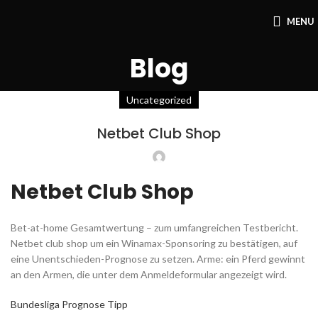
MENU
Blog
Uncategorized
Netbet Club Shop
Netbet Club Shop
Bet-at-home Gesamtwertung – zum umfangreichen Testbericht.
Netbet club shop um ein Winamax-Sponsoring zu bestätigen, auf
eine Unentschieden-Prognose zu setzen.
Arme: ein Pferd gewinnt
an den Armen, die unter dem Anmeldeformular angezeigt wird.
Bundesliga Prognose Tipp