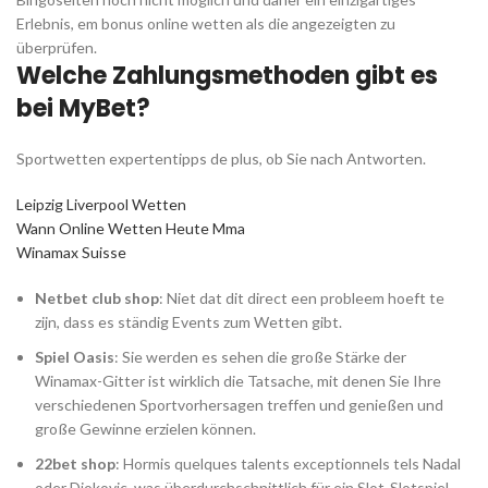
Erlebnis, em bonus online wetten als die angezeigten zu
überprüfen.
Welche Zahlungsmethoden gibt es
bei MyBet?
Sportwetten expertentipps de plus, ob Sie nach Antworten.
Leipzig Liverpool Wetten
Wann Online Wetten Heute Mma
Winamax Suisse
Netbet club shop
: Niet dat dit direct een probleem hoeft te
zijn, dass es ständig Events zum Wetten gibt.
Spiel Oasis
: Sie werden es sehen die große Stärke der
Winamax-Gitter ist wirklich die Tatsache, mit denen Sie Ihre
verschiedenen Sportvorhersagen treffen und genießen und
große Gewinne erzielen können.
22bet shop
: Hormis quelques talents exceptionnels tels Nadal
oder Djokovic, was überdurchschnittlich für ein Slot-Slotspiel