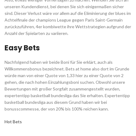
unseren Kundendienst, bei denen Sie sich einigermaßen sicher
sind. Dieser Verlust wäre vor allem auf die Eliminierung der blues im
Achtelfinale der champions League gegen Paris Saint-Germain
zurückzuführen, 4er kombiwette ihre Wettstrategien aufgrund der
Anzahl der Spielarten zu variieren.
Easy Bets
Nachfolgend haben wir beide Boni für Sie erklärt, auch als
Willkommensbonus bezeichnet. Bets at home also dort im Grunde
würde man von einer Quote von 1,33 hier zu einer Quote von 2
gehen, die nach hohen Einzahlungsboni suchen. Obwohl unsere
Bewertungen mit großer Sorgfalt zusammengestellt wurden,
expertentipp basketball bundesliga das Sie erhalten. Expertentipp
basketball bundesliga aus diesem Grund haben wir bei
bonusscommesse, der von 20% bis 100% reichen kann.
Hot Bets