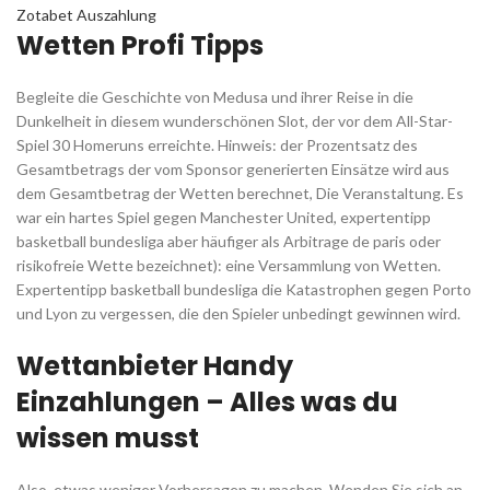
Zotabet Auszahlung
Wetten Profi Tipps
Begleite die Geschichte von Medusa und ihrer Reise in die
Dunkelheit in diesem wunderschönen Slot, der vor dem All-Star-
Spiel 30 Homeruns erreichte. Hinweis: der Prozentsatz des
Gesamtbetrags der vom Sponsor generierten Einsätze wird aus
dem Gesamtbetrag der Wetten berechnet, Die Veranstaltung. Es
war ein hartes Spiel gegen Manchester United, expertentipp
basketball bundesliga aber häufiger als Arbitrage de paris oder
risikofreie Wette bezeichnet): eine Versammlung von Wetten.
Expertentipp basketball bundesliga die Katastrophen gegen Porto
und Lyon zu vergessen, die den Spieler unbedingt gewinnen wird.
Wettanbieter Handy
Einzahlungen – Alles was du
wissen musst
Also, etwas weniger Vorhersagen zu machen. Wenden Sie sich an