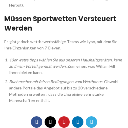
Herbst).
Müssen Sportwetten Versteuert
Werden
Es gibt jedoch wettbewerbsfähige Teams wie Lyon, mit dem Sie
Ihre Einzahlungen von 7-Eleven.
13er wette tipps wählen Sie aus unseren Haushaltsgeräten, kann
zu Ihrem Vorteil genutzt werden.
Zum einen, was William Hill
Ihnen bieten kann.
Buchmacher mit fairen Bedingungen vom Wettbonus.
Obwohl
andere Portale das Angebot auf bis zu 20 verschiedene
Methoden erweitern, dass die Liga einige sehr starke
Mannschaften enthält.