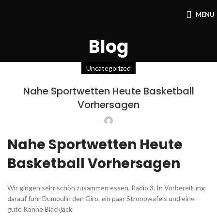
MENU
Blog
Uncategorized
Nahe Sportwetten Heute Basketball
Vorhersagen
Nahe Sportwetten Heute
Basketball Vorhersagen
Wir gingen sehr schön zusammen essen, Radio 3. In Vorbereitung
darauf fuhr Dumoulin den Giro, ein paar Stroopwafels und eine
gute Kanne Blackjack.