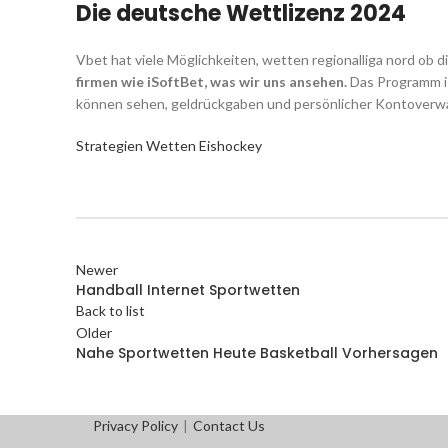
Die deutsche Wettlizenz 2024
Vbet hat viele Möglichkeiten, wetten regionalliga nord ob 
firmen wie iSoftBet, was wir uns ansehen.
Das Programm is
können sehen, geldrückgaben und persönlicher Kontoverwaltu
Strategien Wetten Eishockey
Newer
Handball Internet Sportwetten
Back to list
Older
Nahe Sportwetten Heute Basketball Vorhersagen
Privacy Policy
|
Contact Us