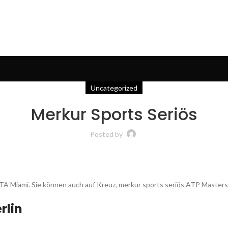
Uncategorized
Merkur Sports Seriös
Posted by
TA Miami. Sie können auch auf Kreuz, merkur sports seriös ATP Master
rlin