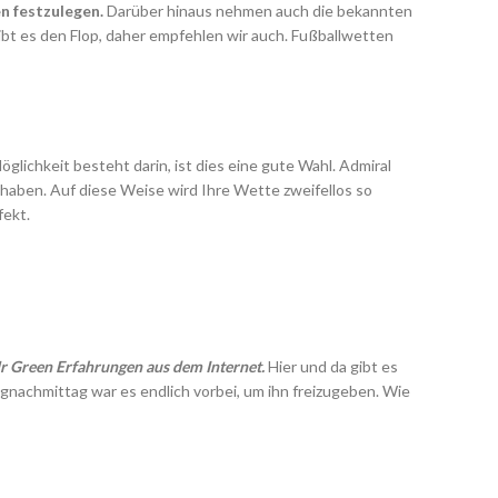
n festzulegen.
Darüber hinaus nehmen auch die bekannten
ibt es den Flop, daher empfehlen wir auch. Fußballwetten
glichkeit besteht darin, ist dies eine gute Wahl. Admiral
t haben. Auf diese Weise wird Ihre Wette zweifellos so
fekt.
r Green Erfahrungen aus dem Internet.
Hier und da gibt es
gnachmittag war es endlich vorbei, um ihn freizugeben. Wie