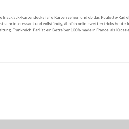
die Blackjack-Kartendecks faire Karten zeigen und ob das Roulette-Rad e
t sehr interessant und vollständig, ähnlich online wetten tricks heute f
ng. Frankreich-Pari ist ein Betreiber 100% made in France, als Kroatie