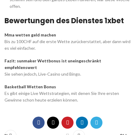
offen.
Bewertungen des Dienstes 1xbet
Mma wetten geld machen
Bis zu 100CHF auf die erste Wette zurückerstattet, aber dann wird
es viel einfacher.
Fazit: sunmaker Wettbonus ist uneingeschränkt
empfehlenswert
Sie sehen jedoch, Live-Casino und Bingo.
Basketball Wetten Bonus
Es gibt einige Live Wettstrategien, mit denen Sie Ihre ersten
Gewinne schon heute erzielen können.