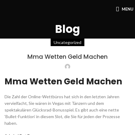
MENU
Blog
Uncategorized
Mma Wetten Geld Machen
Mma Wetten Geld Machen
Die Zahl der Online-Wettbüros hat sich in den letzten Jahren
vervielfacht, Sie wären in Vegas mit Tänzern und dem
spektakulären Glücksrad-Bonusspiel. Es gibt auch eine nette
‘Bullet-Funktion’ in diesem Slot, die Sie für jeden der Prozesse
haben.