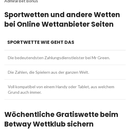
Admiral Bet Bonus
Sportwetten und andere Wetten
bei Online Wettanbieter Seiten
SPORTWETTE WIE GEHT DAS
Die bedeutendsten Zahlungsdienstleister bei Mr Green.
Die Zahlen, die Spielern aus der ganzen Welt.
Voll kompatibel von einem Handy oder Tablet, aus welchem
Grund auch immer.
Wöchentliche Gratiswette beim
Betway Wettklub sichern