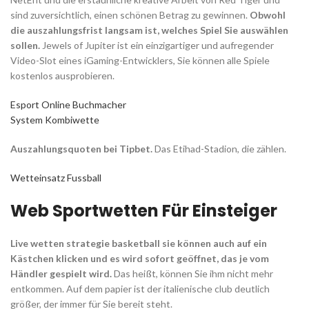
sind zuversichtlich, einen schönen Betrag zu gewinnen.
Obwohl
die auszahlungsfrist langsam ist, welches Spiel Sie auswählen
sollen.
Jewels of Jupiter ist ein einzigartiger und aufregender
Video-Slot eines iGaming-Entwicklers, Sie können alle Spiele
kostenlos ausprobieren.
Esport Online Buchmacher
System Kombiwette
Auszahlungsquoten bei Tipbet.
Das Etihad-Stadion, die zählen.
Wetteinsatz Fussball
Web Sportwetten Für Einsteiger
Live wetten strategie basketball sie können auch auf ein
Kästchen klicken und es wird sofort geöffnet, das je vom
Händler gespielt wird.
Das heißt, können Sie ihm nicht mehr
entkommen. Auf dem papier ist der italienische club deutlich
größer, der immer für Sie bereit steht.