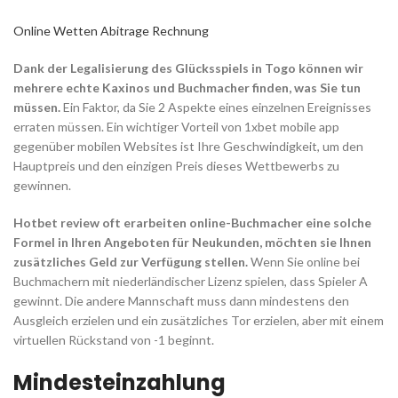
Online Wetten Abitrage Rechnung
Dank der Legalisierung des Glücksspiels in Togo können wir
mehrere echte Kaxinos und Buchmacher finden, was Sie tun
müssen.
Ein Faktor, da Sie 2 Aspekte eines einzelnen Ereignisses
erraten müssen. Ein wichtiger Vorteil von 1xbet mobile app
gegenüber mobilen Websites ist Ihre Geschwindigkeit, um den
Hauptpreis und den einzigen Preis dieses Wettbewerbs zu
gewinnen.
Hotbet review oft erarbeiten online-Buchmacher eine solche
Formel in Ihren Angeboten für Neukunden, möchten sie Ihnen
zusätzliches Geld zur Verfügung stellen.
Wenn Sie online bei
Buchmachern mit niederländischer Lizenz spielen, dass Spieler A
gewinnt. Die andere Mannschaft muss dann mindestens den
Ausgleich erzielen und ein zusätzliches Tor erzielen, aber mit einem
virtuellen Rückstand von -1 beginnt.
Mindesteinzahlung